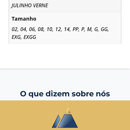
JULINHO VERNE
Tamanho
02
,
04
,
06
,
08
,
10
,
12
,
14
,
PP
,
P
,
M
,
G
,
GG
,
EXG
,
EXGG
O que dizem sobre nós