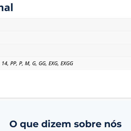
nal
,
14
,
PP
,
P
,
M
,
G
,
GG
,
EXG
,
EXGG
O que dizem sobre nós