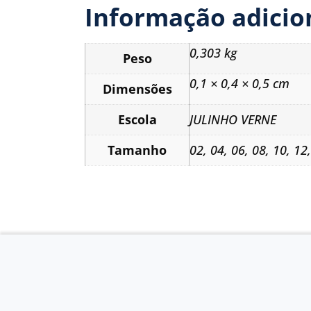
Informação adicio
0,303 kg
Peso
0,1 × 0,4 × 0,5 cm
Dimensões
Escola
JULINHO VERNE
Tamanho
02
,
04
,
06
,
08
,
10
,
12