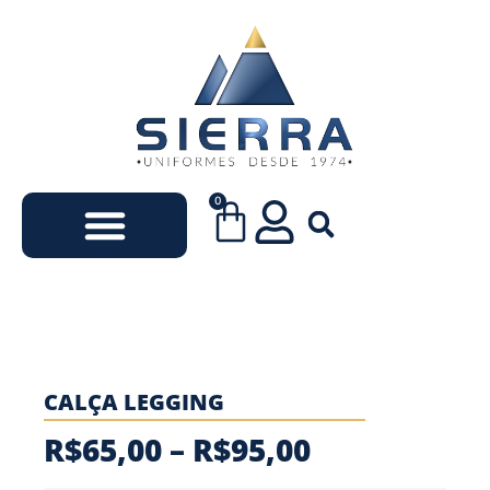
0
Uniformes Escolares
Uniformes Empresariais
CALÇA LEGGING
R$
65,00
–
R$
95,00