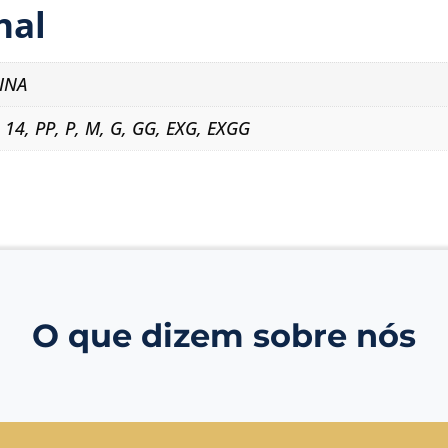
nal
INA
,
14
,
PP
,
P
,
M
,
G
,
GG
,
EXG
,
EXGG
O que dizem sobre nós